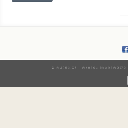
© ᲠᲙᲘᲜᲐ.GE – ᲠᲙᲘᲜᲘᲡ ᲛᲮᲐᲢᲕᲠᲣᲚᲘ 