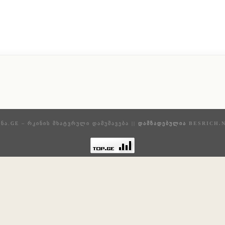
ᲜᲐ.GE – ᲠᲙᲘᲜᲘᲡ ᲛᲮᲐᲢᲕᲠᲣᲚᲘ ᲓᲐᲛᲣᲨᲐᲕᲔᲑᲐ ||
ᲓᲐᲛᲖᲐᲓᲔᲑᲣᲚᲘᲐ
BESRICH.