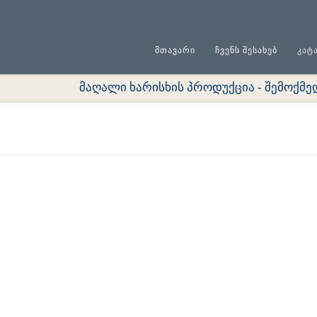
ᲛᲗᲐᲕᲐᲠᲘ
ᲩᲕᲔᲜᲡ ᲨᲔᲡᲐᲮᲔᲑ
ᲙᲐᲢ
მაღალი ხარისხის პროდუქცია - შემოქმედე