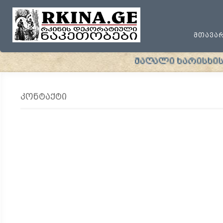
ᲛᲗᲐᲕᲐ
მაღალი ხარისხის პ
კონტაქტი