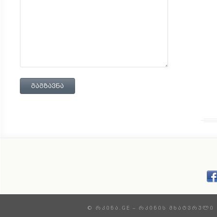
გაგზავნა
© ᲠᲙᲘᲜᲐ.GE – ᲠᲙᲘᲜᲘᲡ ᲛᲮᲐᲢᲕᲠᲣᲚᲘ 