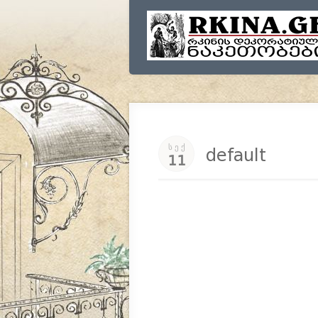
ᲡᲔᲥ
default
11