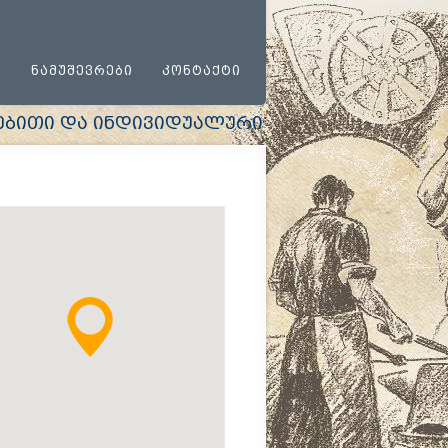
Ი
ᲜᲐᲛᲣᲨᲔᲕᲠᲔᲑᲘ
ᲙᲝᲜᲢᲐᲥᲢᲘ
ითი და ინდივიდუალური მიდგომა ყოველ დამკ