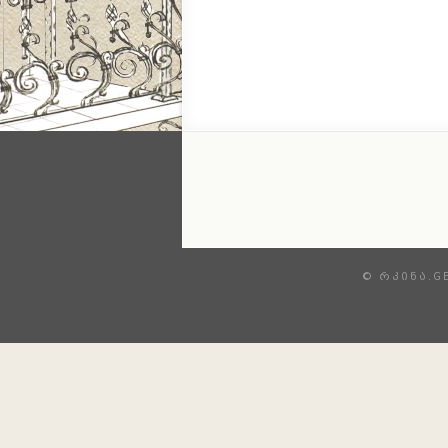
© ᲠᲙᲘᲜᲐ.G