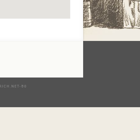
RICH.NET
-ᲨᲘ