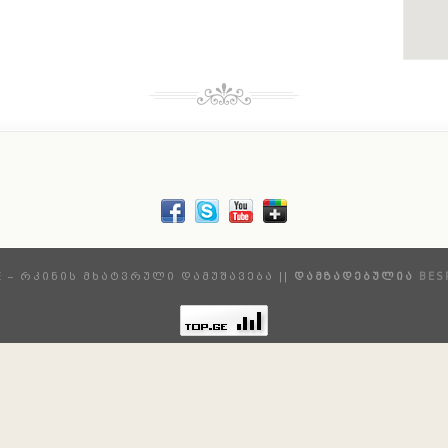
E – ᲠᲙᲘᲜᲘᲡ ᲛᲮᲐᲢᲕᲠᲣᲚᲘ ᲓᲐᲛᲣᲨᲐᲕᲔᲑᲐ ||
ᲓᲐᲛᲖᲐᲓᲔᲑᲣᲚᲘᲐ
BES