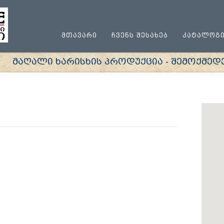
ᲛᲗᲐᲕᲐᲠᲘ
ᲩᲕᲔᲜᲡ ᲨᲔᲡᲐᲮᲔᲑ
ᲙᲐᲢᲐᲚᲝᲒ
მაღალი ხარისხის პროდუქცია - შემოქმედებ