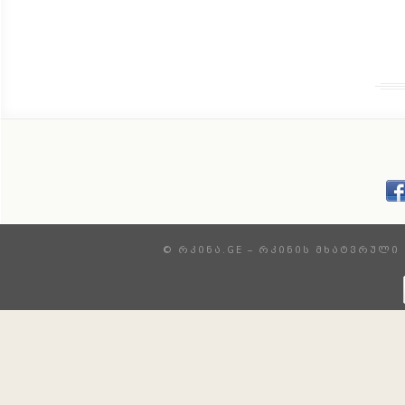
© ᲠᲙᲘᲜᲐ.GE – ᲠᲙᲘᲜᲘᲡ ᲛᲮᲐᲢᲕᲠᲣᲚᲘ 