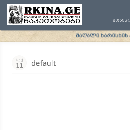
ᲛᲗᲐᲕᲐ
მაღალი ხარისხის პრ
ᲡᲔᲥ
default
11