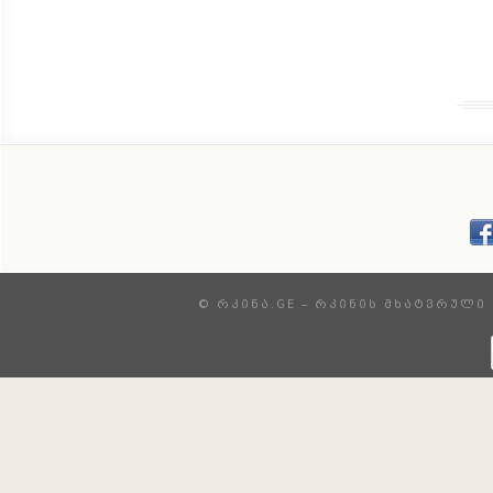
© ᲠᲙᲘᲜᲐ.GE – ᲠᲙᲘᲜᲘᲡ ᲛᲮᲐᲢᲕᲠᲣᲚᲘ 