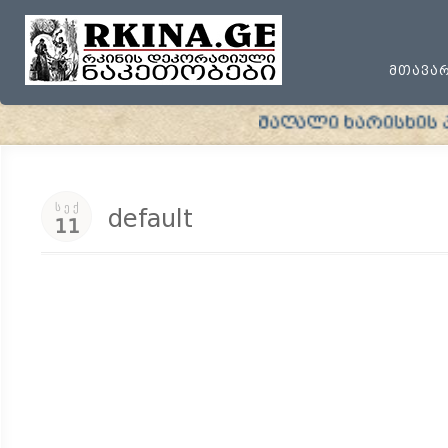
ᲛᲗᲐᲕᲐ
მაღალი ხარისხის პრო
ᲡᲔᲥ
default
11