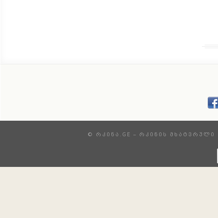
© ᲠᲙᲘᲜᲐ.GE – ᲠᲙᲘᲜᲘᲡ ᲛᲮᲐᲢᲕᲠᲣᲚᲘ 