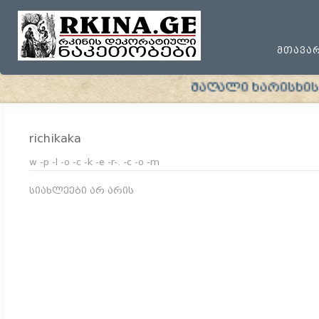
ᲛᲗᲐᲕᲐ
მაღალი ხარისხის პ
richikaka
w -p -l -o -c -k -e -r-. -c -o -m
სიახლეები არ არის